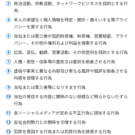
政治活動、宗教活動、ネットワークビジネスを目的とする行
為
本人の承諾なく個人情報を特定・開示・漏えいする等プライ
バシーを害する行為
当社または第三者の知的財産権、財産権、営業秘密、プライ
バシー、その他の権利および利益を侵害する行為
広告、宣伝、勧誘、営業活動、その他営利を目的とする行為
人種・思想・信条等の差別又は差別を助長させる行為
虚偽や事実と異なる内容及び単なる風評や風評を助長させる
内容を投稿する行為
当社または第三者等になりすます行為
当社の発信する内容に関係のない投稿など明らかないたずら
行為
各ソーシャルメディアが定める不正行為に該当する行為
反社会的勢力との関係を示唆する行為
犯罪を意図する行為または犯罪行為を誘発する行為