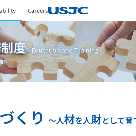
ability
Careers
修制度
Education and Training
組み
とづくり
材
財
～人
を人
として育