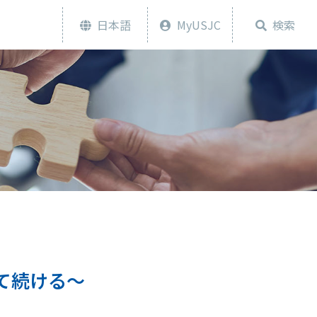
日本語
MyUSJC
検索
て続ける～