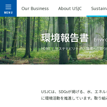
Our Business
About USJC
Sustain
環境報告書
Envir
HOME
サステナビリティ
環境への取り
USJCは、SDGsが掲げる、水、エ
に環境活動を推進しています。取り組